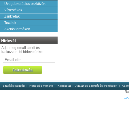
Üvegdekorációs eszközök
Vízfestékek
Zsírkréták
Textilek
Akciós termékek
Hírlevél
Adja meg email címét és
iratkozzon fel hírlevelünkre
Szállítási költség
Rendelés menete
Kapcsolat
Általános Szerződési Feltételek
Adat
Ra
eC