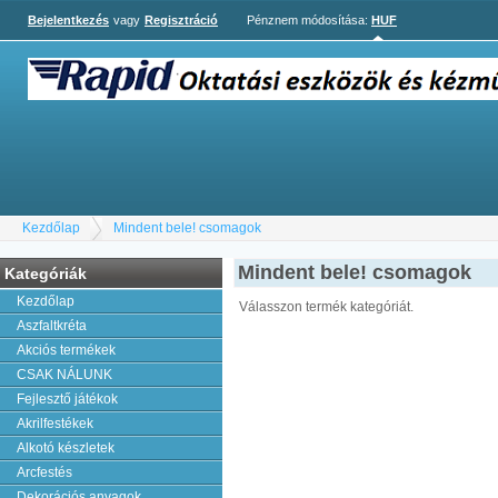
Bejelentkezés
vagy
Regisztráció
Pénznem módosítása:
HUF
Kezdőlap
Mindent bele! csomagok
Mindent bele! csomagok
Kategóriák
Kezdőlap
Válasszon termék kategóriát.
Aszfaltkréta
Akciós termékek
CSAK NÁLUNK
Fejlesztő játékok
Akrilfestékek
Alkotó készletek
Arcfestés
Dekorációs anyagok