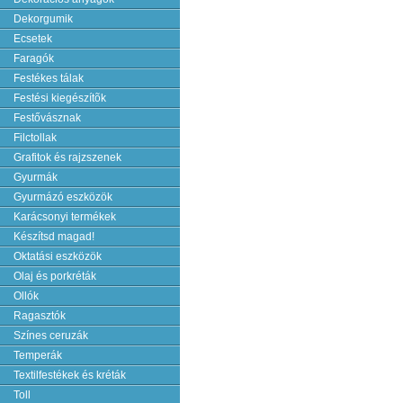
Dekorgumik
Ecsetek
Faragók
Festékes tálak
Festési kiegészítõk
Festővásznak
Filctollak
Grafitok és rajzszenek
Gyurmák
Gyurmázó eszközök
Karácsonyi termékek
Készítsd magad!
Oktatási eszközök
Olaj és porkréták
Ollók
Ragasztók
Színes ceruzák
Temperák
Textilfestékek és kréták
Toll