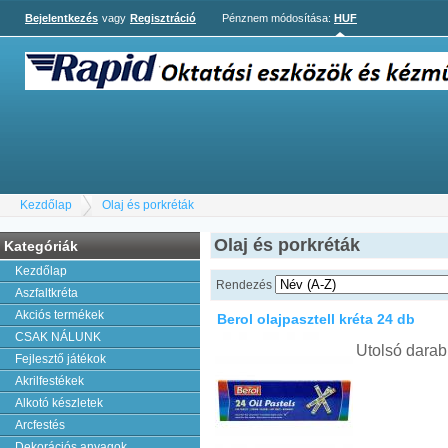
Bejelentkezés
vagy
Regisztráció
Pénznem módosítása:
HUF
Kezdőlap
Olaj és porkréták
Olaj és porkréták
Kategóriák
Kezdőlap
Rendezés
Aszfaltkréta
Akciós termékek
Berol olajpasztell kréta 24 db
CSAK NÁLUNK
Utolsó darab
Fejlesztő játékok
Akrilfestékek
Alkotó készletek
Arcfestés
Dekorációs anyagok