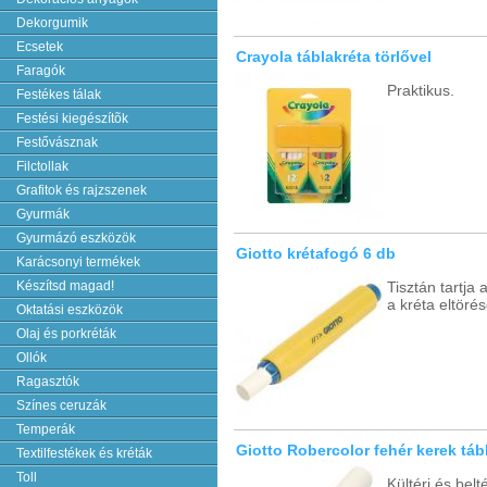
Dekorgumik
Ecsetek
Crayola táblakréta törlővel
Faragók
Praktikus.
Festékes tálak
Festési kiegészítõk
Festővásznak
Filctollak
Grafitok és rajzszenek
Gyurmák
Gyurmázó eszközök
Giotto krétafogó 6 db
Karácsonyi termékek
Készítsd magad!
Tisztán tartja
a kréta eltörés
Oktatási eszközök
Olaj és porkréták
Ollók
Ragasztók
Színes ceruzák
Temperák
Giotto Robercolor fehér kerek táb
Textilfestékek és kréták
Toll
Kültéri és bel