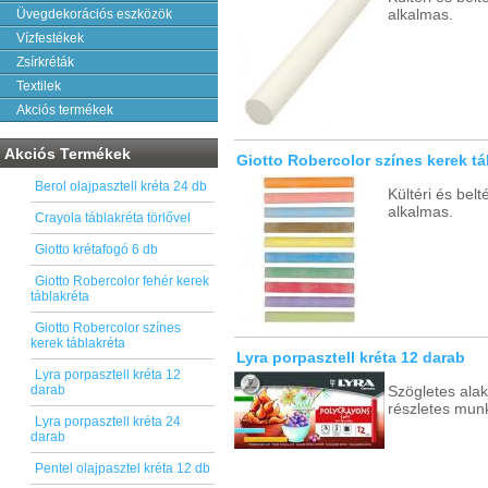
alkalmas.
Üvegdekorációs eszközök
Vízfestékek
Zsírkréták
Textilek
Akciós termékek
Akciós Termékek
Giotto Robercolor színes kerek tá
Berol olajpasztell kréta 24 db
Kültéri és bel
alkalmas.
Crayola táblakréta törlővel
Giotto krétafogó 6 db
Giotto Robercolor fehér kerek
táblakréta
Giotto Robercolor színes
kerek táblakréta
Lyra porpasztell kréta 12 darab
Lyra porpasztell kréta 12
darab
Szögletes ala
részletes munk
Lyra porpasztell kréta 24
darab
Pentel olajpasztel kréta 12 db