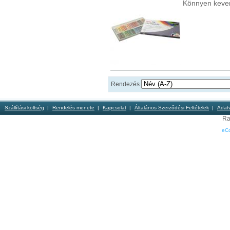
Könnyen kever
Rendezés
Szállítási költség
Rendelés menete
Kapcsolat
Általános Szerződési Feltételek
Adat
Ra
eC