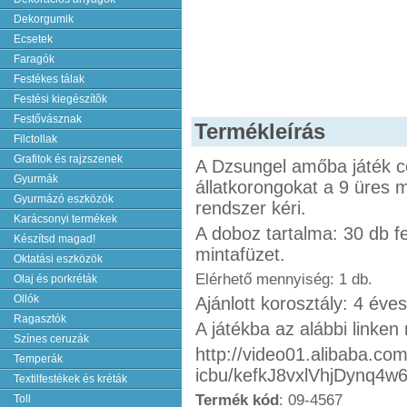
Dekorgumik
Ecsetek
Faragók
Festékes tálak
Festési kiegészítõk
Festővásznak
Termékleírás
Filctollak
Grafitok és rajzszenek
A Dzsungel amőba játék cél
Gyurmák
állatkorongokat a 9 üres 
Gyurmázó eszközök
rendszer kéri.
Karácsonyi termékek
A doboz tartalma: 30 db fe
Készítsd magad!
mintafüzet.
Oktatási eszközök
Elérhető mennyiség: 1 db.
Olaj és porkréták
Ollók
Ajánlott korosztály: 4 éve
Ragasztók
A játékba az alábbi linken
Színes ceruzák
http://video01.alibaba.co
Temperák
icbu/kefkJ8vxlVhjDynq4
Textilfestékek és kréták
Termék kód
: 09-4567
Toll