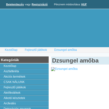
Bejelentkezés
vagy
Regisztráció
Pénznem módosítása:
HUF
Kezdőlap
Fejlesztő játékok
Dzsungel amőba
Dzsungel amőba
Kategóriák
Kezdőlap
Aszfaltkréta
Akciós termékek
CSAK NÁLUNK
Fejlesztő játékok
Akrilfestékek
Alkotó készletek
Arcfestés
Dekorációs anyagok