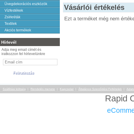
Üvegdekorációs eszközök
Vásárlói értékelés
Vízfestékek
Zsírkréták
Ezt a terméket még nem értéke
Textilek
Akciós termékek
Hírlevél
Adja meg email címét és
iratkozzon fel hírlevelünkre
Szállítási költség
Rendelés menete
Kapcsolat
Általános Szerződési Feltételek
Adat
Rapid O
eComme