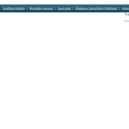
Szállítási költség
Rendelés menete
Kapcsolat
Általános Szerződési Feltételek
Adat
Ra
eC