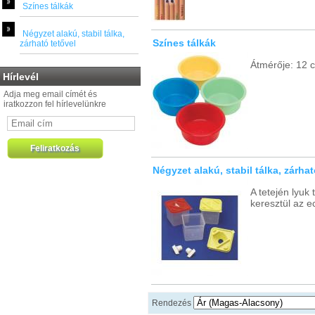
Színes tálkák
Négyzet alakú, stabil tálka,
Színes tálkák
zárható tetővel
Átmérője: 12 
Hírlevél
Adja meg email címét és
iratkozzon fel hírlevelünkre
Négyzet alakú, stabil tálka, zárhat
A tetején lyuk
keresztül az 
Rendezés