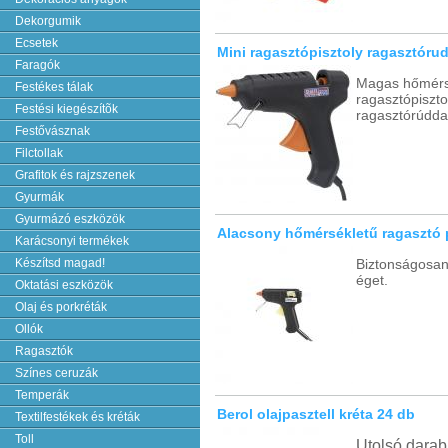
Dekorgumik
Ecsetek
Mini ragasztópisztoly ragasztóru
Faragók
Magas hőmérs
Festékes tálak
ragasztópiszto
Festési kiegészítõk
ragasztórúdda
Festővásznak
Filctollak
Grafitok és rajzszenek
Gyurmák
Gyurmázó eszközök
Alacsony hőmérsékletű ragasztó 
Karácsonyi termékek
Készítsd magad!
Biztonságosan
éget.
Oktatási eszközök
Olaj és porkréták
Ollók
Ragasztók
Színes ceruzák
Temperák
Berol olajpasztell kréta 24 db
Textilfestékek és kréták
Toll
Utolsó darab