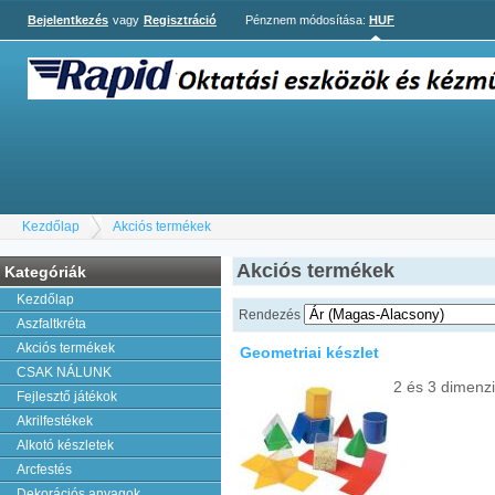
Bejelentkezés
vagy
Regisztráció
Pénznem módosítása:
HUF
Kezdőlap
Akciós termékek
Akciós termékek
Kategóriák
Kezdőlap
Rendezés
Aszfaltkréta
Akciós termékek
Geometriai készlet
CSAK NÁLUNK
2 és 3 dimenz
Fejlesztő játékok
Akrilfestékek
Alkotó készletek
Arcfestés
Dekorációs anyagok