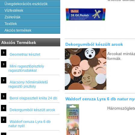
Üvegdekorációs eszközök
Vízfestékek
Zsírkréták
Textilek
Akciós termékek
Akciós Termékek
Dekorgumiból készült arcok
Arcokat mintá
Geometriai készlet
formák.
Mini ragasztópisztoly
ragasztórudakkal
Alacsony hőmérsékletű
ragasztó pisztoly
Berol olajpasztell kréta 24 db
Waldorf ceruza Lyra 6 db natur ny
Háromszögletes
Dekorgumiból készült arcok
Waldorf ceruza Lyra 6 db
natur nyél